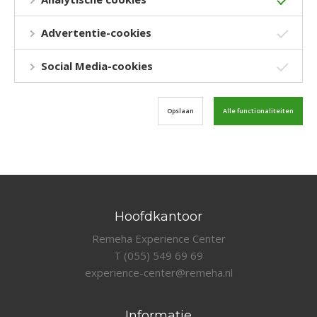
Advertentie-cookies
Social Media-cookies
Opslaan
Alle functionaliteiten
Hoofdkantoor
Remeha Experience Center
T (055) 549 69 69
experience-center@remeha.nl
Informatie